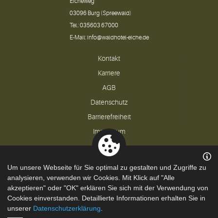
Eicheweg
03096 Burg (Spreewald)
Tel.:
035603 67000
E-Mail:
info@waldhotel-eiche.de
Kontakt
Karriere
AGB
Datenschutz
Barrierefreiheit
Impressum
Um unsere Webseite für Sie optimal zu gestalten und Zugriffe zu
Powered by
Translate
analysieren, verwenden wir Cookies. Mit Klick auf "Alle
akzeptieren" oder "OK" erklären Sie sich mit der Verwendung von
Cookies einverstanden. Detaillierte Informationen erhalten Sie in
unserer
Datenschutzerklärung
.