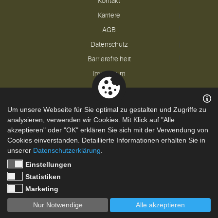
Kontakt
Karriere
AGB
Datenschutz
Barrierefreiheit
Impressum
Um unsere Webseite für Sie optimal zu gestalten und Zugriffe zu
Powered by
Translate
analysieren, verwenden wir Cookies. Mit Klick auf "Alle
akzeptieren" oder "OK" erklären Sie sich mit der Verwendung von
Cookies einverstanden. Detaillierte Informationen erhalten Sie in
unserer
Datenschutzerklärung
.
Einstellungen
Statistiken
Marketing
Nur Notwendige
Alle akzeptieren
BESTPREISBUCHUNG