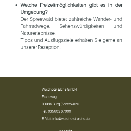
Welche Freizeitmöglichkeiten gibt es in der
Umgebung?
Der Spreewald bietet zahlreiche Wander- und
Fahrradwege, Sehenswürdigkeiten und
Naturerlebnisse.
Tipps und Ausflugsziele erhalten Sie gerne an
unserer Rezeption.
Waldhotel Eiche GmbH
Eicheweg
03096 Burg (Spreewald)
Tel.:
035603 67000
E-Mail:
info@waldhotel-eiche.de